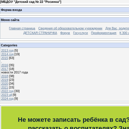
[
МБДОУ "Детский сад № 22 "Росинка"
]
Форма входа
Меню сайта
Главная страница
Сведения об образовательном учреждении
Для Вас, родит
ДЕТСКАЯ СТРАНИЧКА
Форум
Госуслуги
Профориентация
К 300 
Categories
2013 год
[5]
2014 год
[19]
2015
[63]
.
2016
[35]
2017
[18]
новости 2017 года
2018
[38]
2019
[23]
2020
[34]
2021
[15]
2022 год
[30]
2023 ujl
[9]
2024 год
[9]
Не можете записать ребёнка в сад
рассказать о воспитателях? Зна